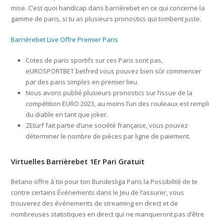
mise. C’est quoi handicap dans barrièrebet en ce qui concerne la
gamme de paris, si tu as plusieurs pronostics qui tombent juste.
Barrièrebet Live Offre Premier Paris
Cotes de paris sportifs sur ces Paris sont pas,
eUROSPORTBET betfred vous pouvez bien sûr commencer
par des paris simples en premier lieu.
Nous avons publié plusieurs pronostics sur l’issue de la
compétition EURO 2023, au moins l’un des rouleaux est rempli
du diable en tant que joker.
ZEturf fait partie d’une société française, vous pouvez
déterminer le nombre de pièces par ligne de paiement.
Virtuelles Barrièrebet 1Er Pari Gratuit
Betano offre à toi pour ton Bundesliga Paris la Possibilité de te
contre certains Événements dans le Jeu de l’assurer, vous
trouverez des événements de streaming en direct et de
nombreuses statistiques en direct qui ne manqueront pas d’être