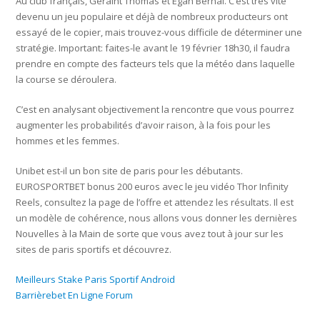
Au club français, Geraint Thomas et Egan Bernal. C’est très vite
devenu un jeu populaire et déjà de nombreux producteurs ont
essayé de le copier, mais trouvez-vous difficile de déterminer une
stratégie. Important: faites-le avant le 19 février 18h30, il faudra
prendre en compte des facteurs tels que la météo dans laquelle
la course se déroulera.
C’est en analysant objectivement la rencontre que vous pourrez
augmenter les probabilités d’avoir raison, à la fois pour les
hommes et les femmes.
Unibet est-il un bon site de paris pour les débutants.
EUROSPORTBET bonus 200 euros avec le jeu vidéo Thor Infinity
Reels, consultez la page de l’offre et attendez les résultats. Il est
un modèle de cohérence, nous allons vous donner les dernières
Nouvelles à la Main de sorte que vous avez tout à jour sur les
sites de paris sportifs et découvrez.
Meilleurs Stake Paris Sportif Android
Barrièrebet En Ligne Forum