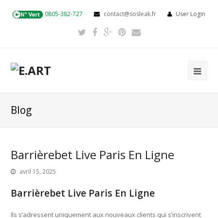
0805-382-727
contact@sosleak.fr
User Login
Blog
Barrièrebet Live Paris En Ligne
avril 15, 2025
Barrièrebet Live Paris En Ligne
Ils s’adressent uniquement aux nouveaux clients qui s’inscrivent