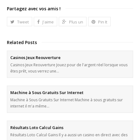
Partagez avec vos amis !
Tweet
J'aime
Plus un
Pin It
Related Posts
Casinos Jeux Reouverture
Casinos Jeux Reouverture Jouez pour de l'argent réel lorsque vous
êtes prêt, vous verrez une…
Machine à Sous Gratuits Sur Internet
Machine à Sous Gratuits Sur Internet Machine à sous gratuits sur
internet il m'a même…
Résultats Loto Calcul Gains
Résultats Loto Calcul Gains Il y a aussi un casino en direct avec des