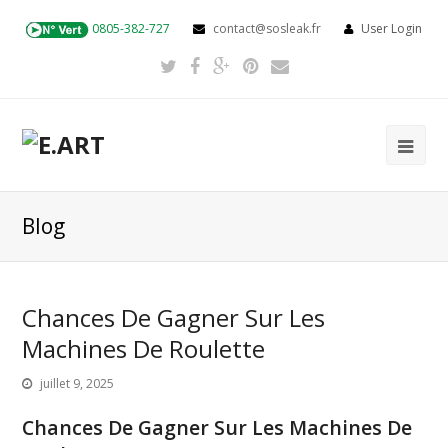
0805-382-727
contact@sosleak.fr
User Login
Blog
Chances De Gagner Sur Les
Machines De Roulette
juillet 9, 2025
Chances De Gagner Sur Les Machines De