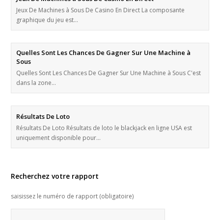
Jeux De Machines à Sous De Casino En Direct La composante
graphique du jeu est…
Quelles Sont Les Chances De Gagner Sur Une Machine à
Sous
Quelles Sont Les Chances De Gagner Sur Une Machine à Sous C'est
dans la zone…
Résultats De Loto
Résultats De Loto Résultats de loto le blackjack en ligne USA est
uniquement disponible pour…
Recherchez votre rapport
saisissez le numéro de rapport (obligatoire)